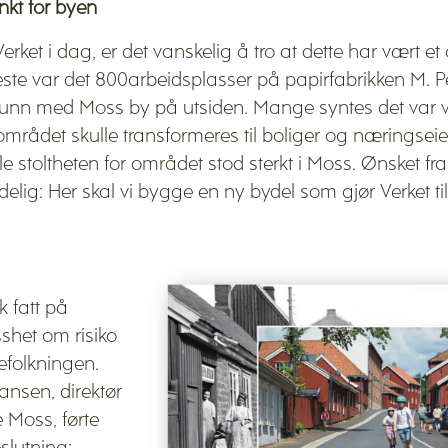
nkt for byen
ket i dag, er det vanskelig å tro at dette har vært et
te var det 800arbeidsplasser på papirfabrikken M. Pe
funn med Moss by på utsiden. Mange syntes det var v
området skulle transformeres til boliger og nærings
e stoltheten for området stod sterkt i Moss. Ønsket 
elig: Her skal vi bygge en ny bydel som gjør Verket t
 fatt på
sshet om risiko
lbefolkningen.
tiansen, direktør
 Moss, førte