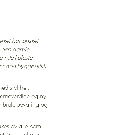
erket har ønsket
te den gamle
 av de kuleste
for god byggeskikk,
ed stolthet.
verneverdige og ny
ombruk, bevaring og
ukes av alle, som