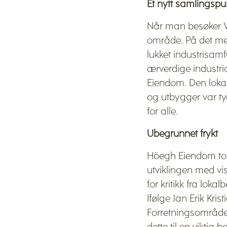
Et nytt samlingspu
Når man besøker Ver
område. På det mes
lukket industrisam
ærverdige industri
Eiendom. Den lokal
og utbygger var tyd
for alle.
Ubegrunnet frykt
Höegh Eiendom tok
utviklingen med vi
for kritikk fra loka
Ifølge Jan Erik Kris
Forretningsområde