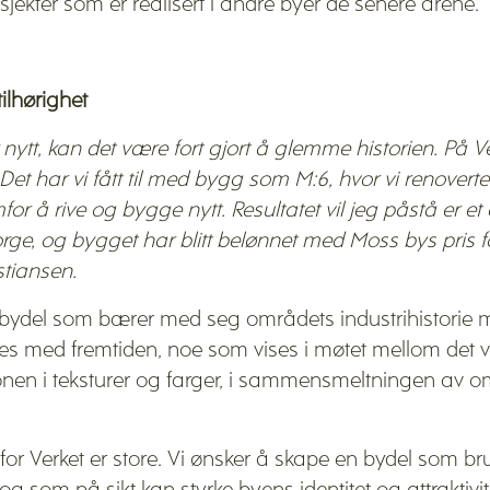
jekter som er realisert i andre byer de senere årene.
ilhørighet
ytt, kan det være fort gjort å glemme historien. På V
 Det har vi fått til med bygg som M:6, hvor vi renover
for å rive og bygge nytt. Resultatet vil jeg påstå er et
orge, og bygget har blitt belønnet med Moss bys pris 
istiansen.
n bydel som bærer med seg områdets industrihistorie m
es med fremtiden, noe som vises i møtet mellom det 
asjonen i teksturer og farger, i sammensmeltningen av 
for Verket er store. Vi ønsker å skape en bydel som br