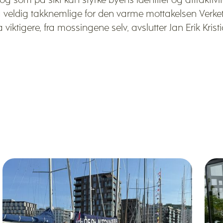
s, og som på sikt kan styrke byens identitet og attraktivite
, og veldig takknemlige for den varme mottakelsen Verket
 viktigere, fra mossingene selv, avslutter Jan Erik Krist