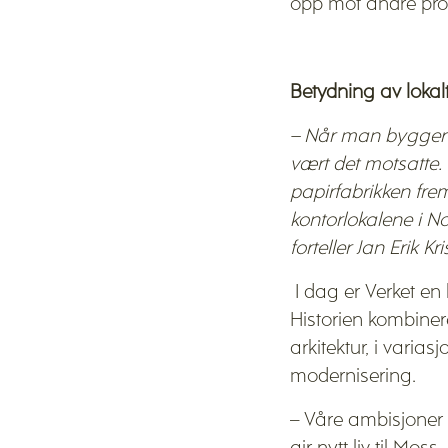
opp mot andre pros
Betydning av lokalt
– Når man bygger n
vært det motsatte.
papirfabrikken frem
kontorlokalene i N
forteller Jan Erik Kr
I dag er Verket e
Historien kombiner
arkitektur, i vari
modernisering.
– Våre ambisjoner 