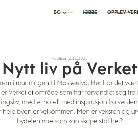
JOBBE
BO
OPPLEV VER
Publisert:
2.11.2023
Nytt liv på Verket
em i munningen til Mosseelva. Her har det vært i
 er Verket et område som har forvandlet seg fra 
ngsliv, med et hotell med inspirasjon fra verdens
 hele byen er velkommen. Men er veksten og utv
bydelen noe som kan skape stolthet?