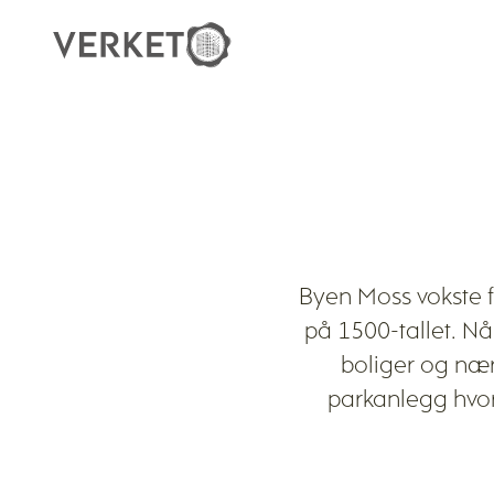
No
items
found.
Byen Moss vokste fr
på 1500-tallet. Nå
boliger og næri
parkanlegg hvor