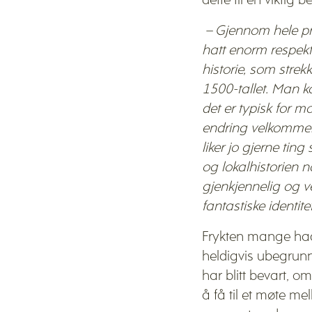
dette til en viktig b
– Gjennom hele pr
hatt enorm respekt
historie, som strekk
1500-tallet. Man k
det er typisk for 
endring velkommen
liker jo gjerne ting
og lokalhistorien n
gjenkjennelig og v
fantastiske identit
Frykten mange hadd
heldigvis ubegrunne
har blitt bevart, o
å få til et møte me