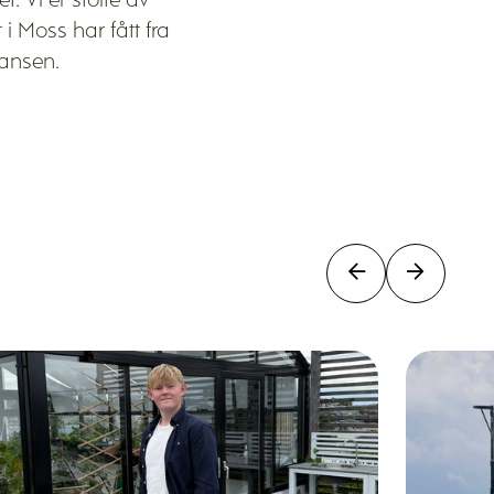
t. Vi er stolte av
 i Moss har fått fra
iansen.

