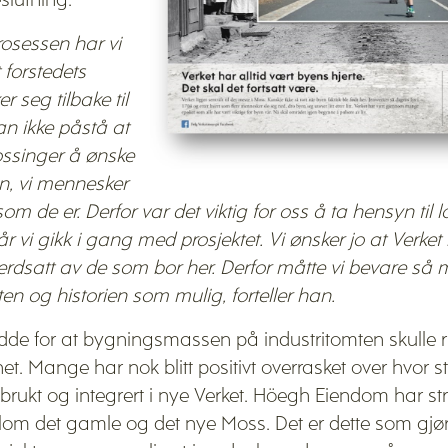
eslutning:
osessen har vi
 forstedets
er seg tilbake til
an ikke påstå at
mossinger å ønske
, vi mennesker
 som de er. Derfor var det viktig for oss å ta hensyn til
år vi gikk i gang med prosjektet. Vi ønsker jo at Verket
erdsatt av de som bor her. Derfor måtte vi bevare så
eten og historien som mulig, forteller han.
e for at bygningsmassen på industritomten skulle riv
t. Mange har nok blitt positivt overrasket over hvor st
mbrukt og integrert i nye Verket. Höegh Eiendom har str
llom det gamle og det nye Moss. Det er dette som gjør 