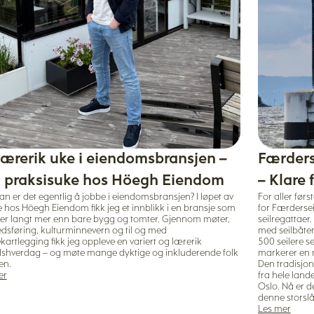
lærerik uke i eiendomsbransjen –
Færders
 praksisuke hos Höegh Eiendom
– Klare 
n er det egentlig å jobbe i eiendomsbransjen? I løpet av
For aller før
 hos Höegh Eiendom fikk jeg et innblikk i en bransje som
for Færdersei
r langt mer enn bare bygg og tomter. Gjennom møter,
seilregattaer.
dsføring, kulturminnevern og til og med
med seilbåter
kartlegging fikk jeg oppleve en variert og lærerik
500 seilere s
dshverdag – og møte mange dyktige og inkluderende folk
markerer en m
en.
Den tradisjon
er
fra hele land
Oslo. Nå er de
denne storslå
Les mer