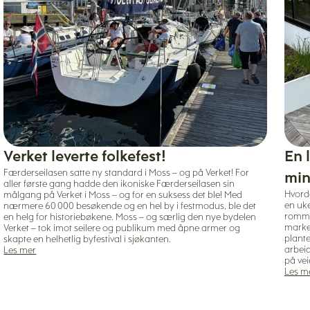
Verket leverte folkefest!
En 
Færderseilasen satte ny standard i Moss – og på Verket! For
min
aller første gang hadde den ikoniske Færderseilasen sin
Hvorda
målgang på Verket i Moss – og for en suksess det ble! Med
en uke
nærmere 60 000 besøkende og en hel by i festmodus, ble det
romme
en helg for historiebøkene. Moss – og særlig den nye bydelen
marke
Verket – tok imot seilere og publikum med åpne armer og
plante
skapte en helhetlig byfestival i sjøkanten.
arbei
Les mer
på vei
Les m