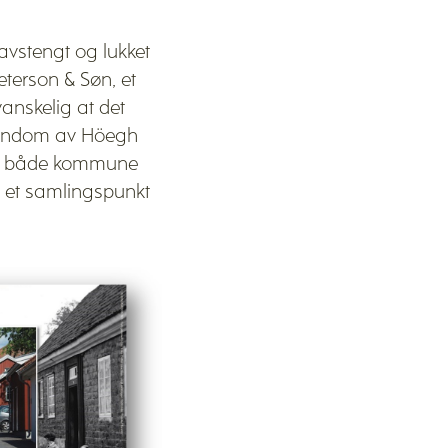
 avstengt og lukket
terson & Søn, et
anskelig at det
eiendom av Höegh
fra både kommune
il et samlingspunkt