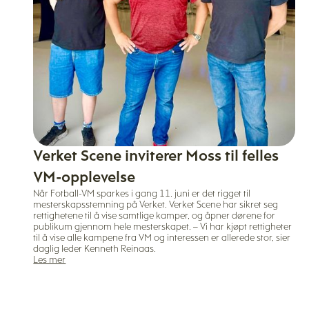
Verket Scene inviterer Moss til felles
VM-opplevelse
Når Fotball-VM sparkes i gang 11. juni er det rigget til
mesterskapsstemning på Verket. Verket Scene har sikret seg
rettighetene til å vise samtlige kamper, og åpner dørene for
publikum gjennom hele mesterskapet. – Vi har kjøpt rettigheter
til å vise alle kampene fra VM og interessen er allerede stor, sier
daglig leder Kenneth Reinaas.
Les mer