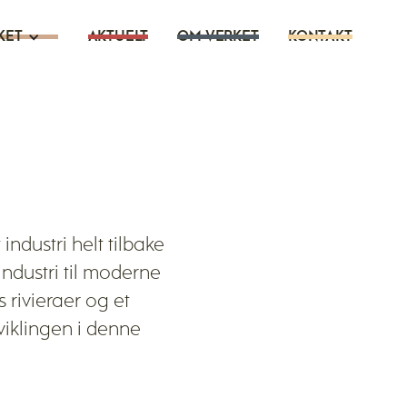
AKTUELT
OM VERKET
KONTAKT
KET
ndustri helt tilbake
industri til moderne
 rivieraer og et
iklingen i denne