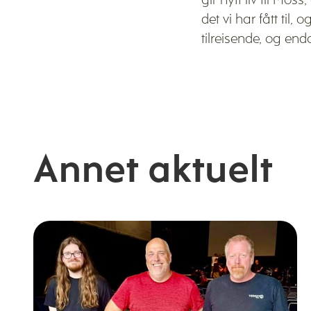
gir nytt liv til Mos
det vi har fått til
tilreisende, og enda
Annet aktuelt