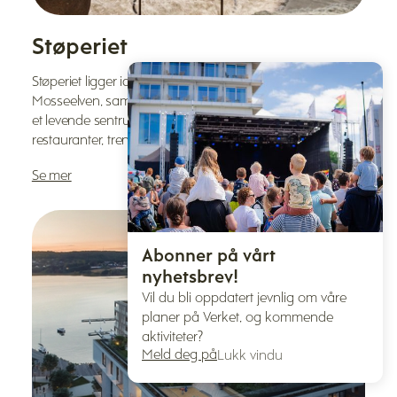
Støperiet
Støperiet ligger idyllisk til rett ved både sjøen og
Mosseelven, samtidig som det har umiddelbar nærhet til
et levende sentrum med blant annet butikker,
restauranter, treningssentre, cafeer og kulturtilbud.
Se mer
Abonner på vårt
nyhetsbrev!
Vil du bli oppdatert jevnlig om våre
planer på Verket, og kommende
aktiviteter?
Meld deg på
Lukk vindu