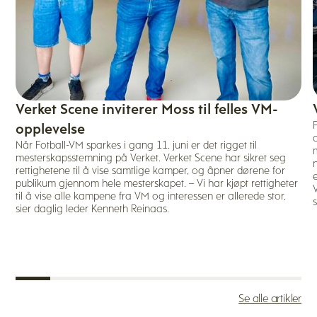
Verket Scene inviterer Moss til felles VM-
opplevelse
Når Fotball-VM sparkes i gang 11. juni er det rigget til
mesterskapsstemning på Verket. Verket Scene har sikret seg
rettighetene til å vise samtlige kamper, og åpner dørene for
publikum gjennom hele mesterskapet. – Vi har kjøpt rettigheter
til å vise alle kampene fra VM og interessen er allerede stor,
sier daglig leder Kenneth Reinaas.
Se alle artikler